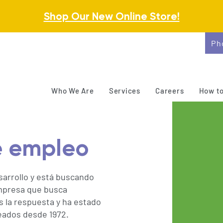
Shop Our New Online Store!
Ph
Who We Are
Services
Careers
How to
e empleo
sarrollo y está buscando
empresa que busca
 la respuesta y ha estado
ados desde 1972.