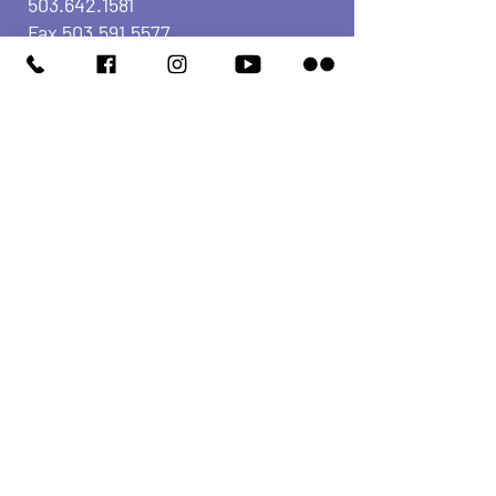
503.642.1581
Fax
503.591.5577
política de privacidad
Compromiso de
accesibilidad
Tenemos tantas cosas
interesantes sucediendo, ¡sé el
primero en descubrirlo!
SUSCRÍBASE A NUESTRO
BOLETÍN
Enter Your Email here