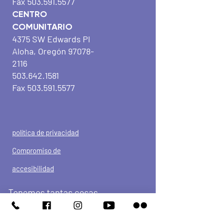
Fax
503.591.5577
CENTRO
COMUNITARIO
4375 SW Edwards Pl
Aloha, Oregón
97078-
2116
503.642.1581
Fax
503.591.5577
política de privacidad
Compromiso de
accesibilidad
Tenemos tantas cosas
interesantes sucediendo, ¡sé el
primero en descubrirlo!