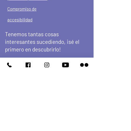
Compromiso de
accesibilidad
Tenemos tantas cosas
interesantes sucediendo, ¡sé el
primero en descubrirlo!
SUSCRÍBASE A NUESTRO
BOLETÍN
Enter Your Email here
First Name
Last Name