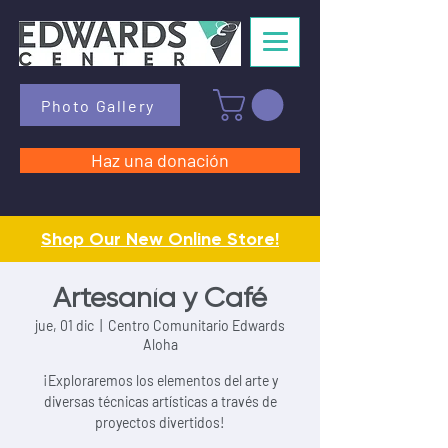
Photo Gallery
Haz una donación
Shop Our New Online Store!
Artesanía y Café
jue, 01 dic
  |  
Centro Comunitario Edwards
Aloha
¡Exploraremos los elementos del arte y
diversas técnicas artísticas a través de
proyectos divertidos!